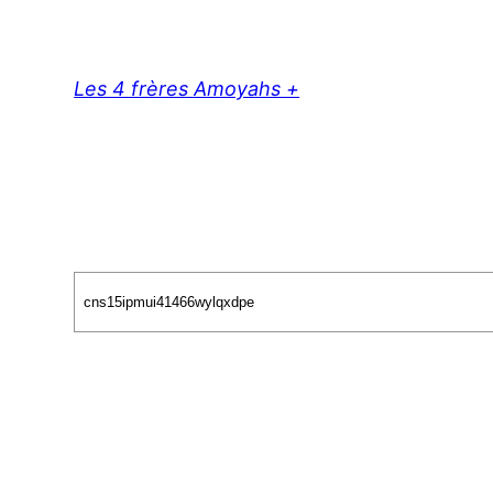
Aller
au
contenu
Les 4 frères Amoyahs +
Search