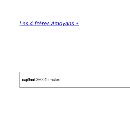
Aller
au
contenu
Les 4 frères Amoyahs +
Search